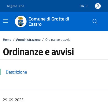
ITA
Regione Lazio
Lingua attiva:
Comune di Grotte di
Castro
Vai ai contenuti
Vai al footer
Home
/
Amministrazione
/
Ordinanze e avvisi
Ordinanze e avvisi
Dettagli della notizia
Descrizione
29-09-2023