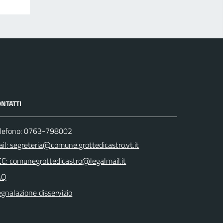
NTATTI
elefono: 0763-798002
il: segreteria@comune.grottedicastro.vt.it
C: comunegrottedicastro@legalmail.it
AQ
gnalazione disservizio