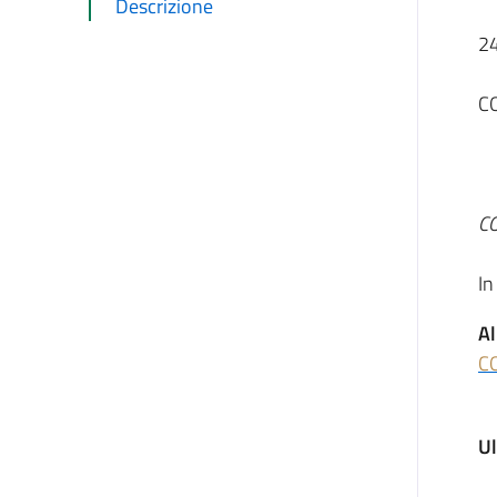
Descrizione
2
C
C
In
Al
C
U