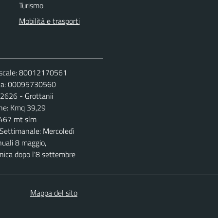
Turismo
Mobilità e trasporti
iscale: 80012170561
Iva: 00095730560
 2626 - Grottanii
ne: Kmq 39,29
 467 mt slm
Settimanale: Mercoledì
nuali 8 maggio,
ica dopo l'8 settembre
Mappa del sito