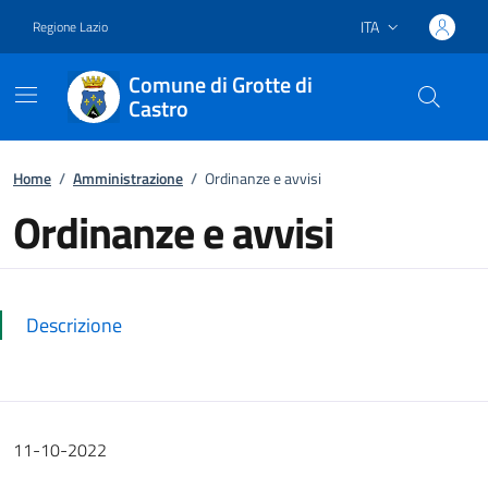
ITA
Regione Lazio
Lingua attiva:
Comune di Grotte di
Castro
Vai ai contenuti
Vai al footer
Home
/
Amministrazione
/
Ordinanze e avvisi
Ordinanze e avvisi
Dettagli della notizia
Descrizione
11-10-2022