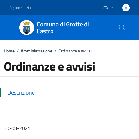
ITA
Regione Lazio
Lingua attiva:
Comune di Grotte di
Castro
Vai ai contenuti
Vai al footer
Home
/
Amministrazione
/
Ordinanze e avvisi
Ordinanze e avvisi
Dettagli della notizia
Descrizione
30-08-2021