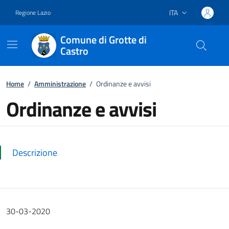
ITA
Regione Lazio
Lingua attiva:
Comune di Grotte di
Castro
Vai ai contenuti
Vai al footer
Home
/
Amministrazione
/
Ordinanze e avvisi
Ordinanze e avvisi
Dettagli della notizia
Descrizione
30-03-2020