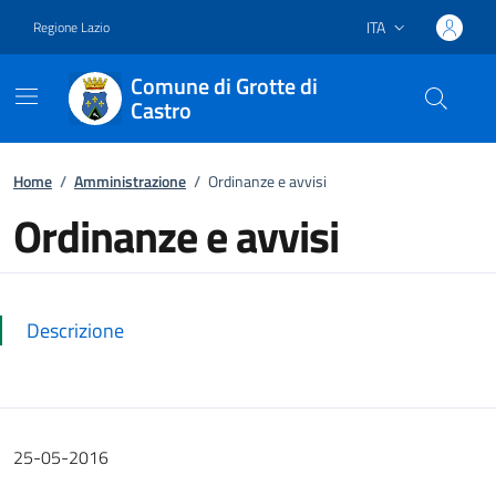
ITA
Regione Lazio
Lingua attiva:
Comune di Grotte di
Castro
Vai ai contenuti
Vai al footer
Home
/
Amministrazione
/
Ordinanze e avvisi
Ordinanze e avvisi
Dettagli della notizia
Descrizione
25-05-2016