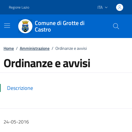
ITA
Regione Lazio
Lingua attiva:
Comune di Grotte di
Castro
Vai ai contenuti
Vai al footer
Home
/
Amministrazione
/
Ordinanze e avvisi
Ordinanze e avvisi
Dettagli della notizia
Descrizione
24-05-2016