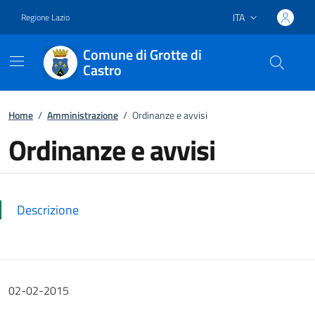
ITA
Regione Lazio
Lingua attiva:
Comune di Grotte di
Castro
Vai ai contenuti
Vai al footer
Home
/
Amministrazione
/
Ordinanze e avvisi
Ordinanze e avvisi
Dettagli della notizia
Descrizione
02-02-2015