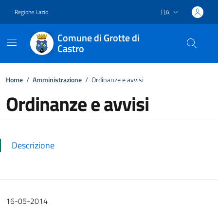
ITA
Regione Lazio
Lingua attiva:
Comune di Grotte di
Castro
Vai ai contenuti
Vai al footer
Home
/
Amministrazione
/
Ordinanze e avvisi
Ordinanze e avvisi
Dettagli della notizia
Descrizione
16-05-2014