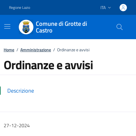
ITA
Regione Lazio
Lingua attiva:
Comune di Grotte di
Castro
Vai ai contenuti
Vai al footer
Home
/
Amministrazione
/
Ordinanze e avvisi
Ordinanze e avvisi
Dettagli della notizia
Descrizione
27-12-2024