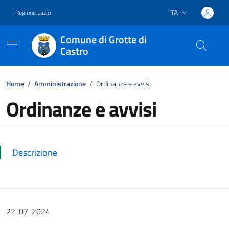
ITA
Regione Lazio
Lingua attiva:
Comune di Grotte di
Castro
Vai ai contenuti
Vai al footer
Home
/
Amministrazione
/
Ordinanze e avvisi
Ordinanze e avvisi
Dettagli della notizia
Descrizione
22-07-2024