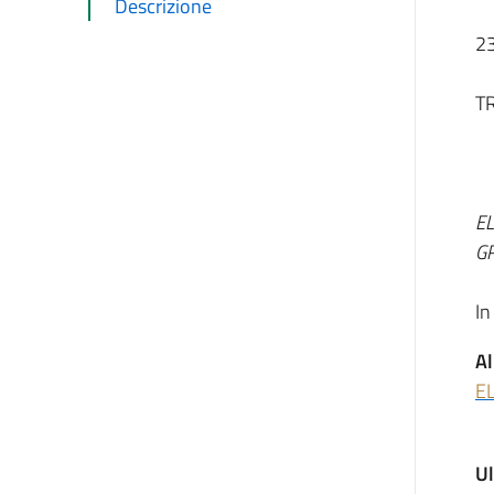
Descrizione
2
T
EL
G
In
Al
E
U