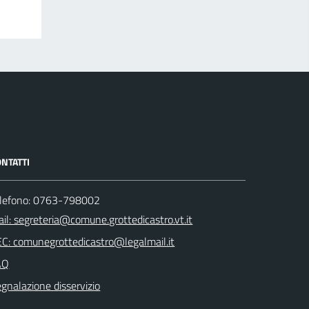
NTATTI
elefono: 0763-798002
il: segreteria@comune.grottedicastro.vt.it
C: comunegrottedicastro@legalmail.it
AQ
gnalazione disservizio